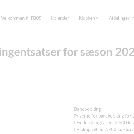
Velkommen til FB05
Kalender
Klubben
Afdelinger
ingentsatser for sæson 20
Banebooking
Priserne for banebooking
for 
I Fredensborghallen: 2.900 kr
I Endruphallen: 2.300 kr. /ban