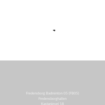
Fredensborg Badminton 05 (FB05)
Fredensborghallen
Kastanievej 18