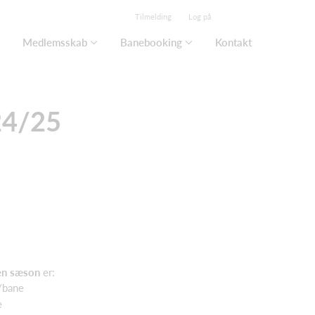
Tilmelding
Log på
Medlemsskab
Banebooking
Kontakt
24/25
en sæson
er:
./bane
e